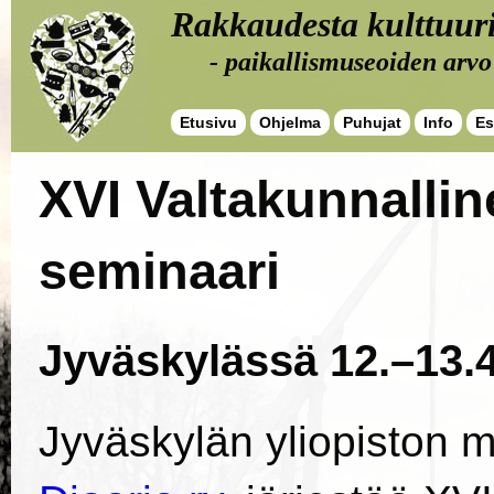
Rakkaudesta kulttuur
- paikallismuseoiden arv
Etusivu
Ohjelma
Puhujat
Info
Es
XVI Valtakunnalli
seminaari
Jyväskylässä 12.–13.
Jyväskylän yliopiston m