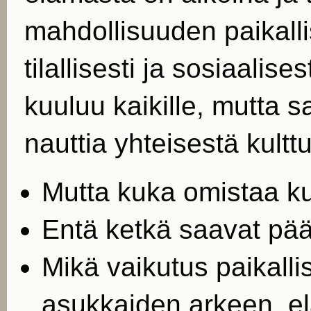
mahdollisuuden paikalli
tilallisesti ja sosiaalise
kuuluu kaikille, mutta s
nauttia yhteisestä kult
Mutta kuka omistaa ku
Entä ketkä saavat pää
Mikä vaikutus paikall
asukkaiden arkeen, elä