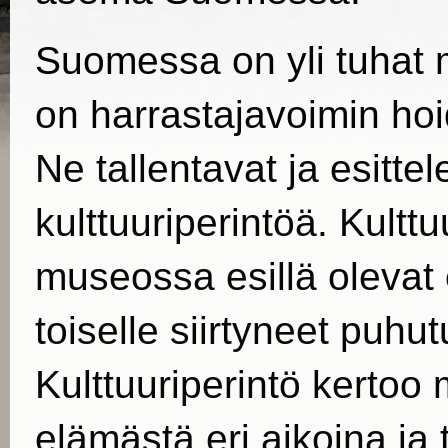
Suomessa on yli tuhat m
on harrastajavoimin hoi
Ne tallentavat ja esitt
kulttuuriperintöä. Kulttu
museossa esillä olevat 
toiselle siirtyneet puhut
Kulttuuriperintö kerto
elämästä eri aikoina ja 