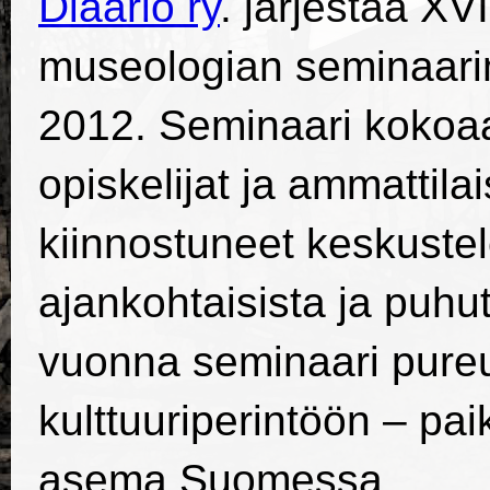
Diaario ry
. järjestää XV
museologian seminaari
2012. Seminaari kokoa
opiskelijat ja ammattila
kiinnostuneet keskust
ajankohtaisista ja puhut
vuonna seminaari pure
kulttuuriperintöön – pa
asema Suomessa.