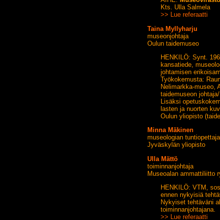
Kts. Ulla Salmela
>> Lue referaatti
Taina Myllyharju
museonjohtaja
Oulun taidemuseo
HENKILÖ: Synt. 1968 
kansatiede, museolo
johtamisen erikoisam
Työkokemusta: Rauma
Nelimarkka-museo, A
taidemuseon johtaja
Lisäksi opetuskokem
lasten ja nuorten kuv
Oulun yliopisto (taid
Minna Mäkinen
museologian tuntiopettaja,
Jyväskylän yliopisto
Ulla Mättö
toiminnanjohtaja
Museoalan ammattiliitto r
HENKILÖ: VTM, sosiol
ennen nykyisiä tehtä
Nykyiset tehtäväni al
toiminnanjohtajana.
>> Lue referaatti