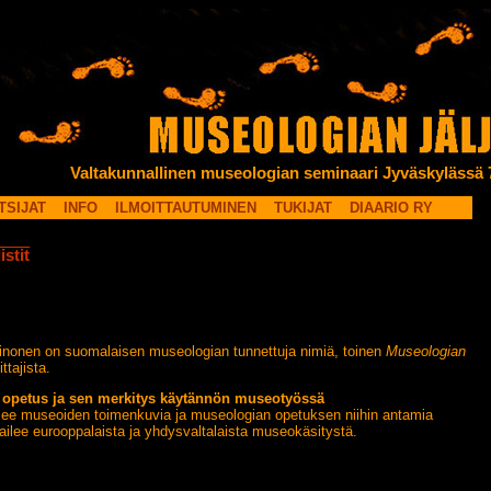
Valtakunnallinen museologian seminaari Jyväskylässä 
TSIJAT
INFO
ILMOITTAUTUMINEN
TUKIJAT
DIAARIO RY
istit
onen on suomalaisen museologian tunnettuja nimiä, toinen
Museologian
ittajista.
opetus ja sen merkitys käytännön museotyössä
lee museoiden toimenkuvia ja museologian opetuksen niihin antamia
ailee eurooppalaista ja yhdysvaltalaista museokäsitystä.