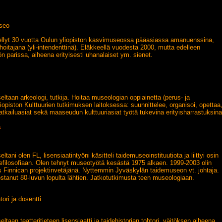
useo
yt 30 vuotta Oulun yliopiston kasvimuseossa pääasiassa amanuenssina,
itajana (yli-intendenttinä). Eläkkeellä vuodesta 2000, mutta edelleen
n parissa, aiheena erityisesti uhanalaiset ym. sienet.
taan arkeologi, tutkija. Hoitaa museologian oppiainetta (perus- ja
iopiston Kulttuurien tutkimuksen laitoksessa: suunnittelee, organisoi, opettaa
atkailuasiat sekä maaseudun kulttuuriasiat työtä tukevina erityisharrastuksina
a
ani olen FL, lisensiaatintyöni käsitteli taidemuseoinstituutiota ja liittyi osin
efilosofiaan. Olen tehnyt museotyötä kesästä 1975 alkaen. 1999-2003 olin
Finnican projektinvetäjänä. Nyttemmin Jyväskylän taidemuseon vt. johtaja.
stanut 80-luvun lopulta lähtien. Jatkotutkimusta teen museologiaan.
ori ja dosentti
aan teatteritieteen lisensiaatti ja taidehistorian tohtori, väitöksen aiheena