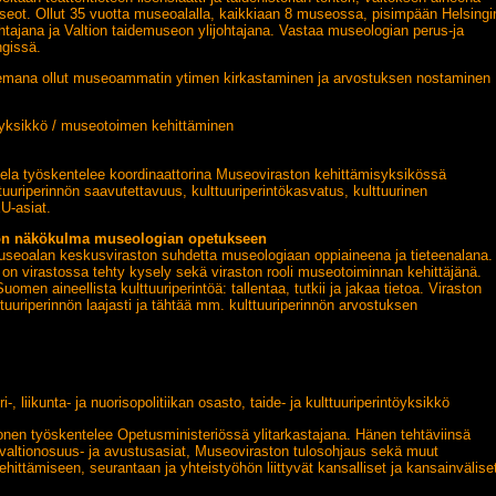
eot. Ollut 35 vuotta museoalalla, kaikkiaan 8 museossa, pisimpään Helsingi
ajana ja Valtion taidemuseon ylijohtajana. Vastaa museologian perus-ja
ngissä.
mana ollut museoammatin ytimen kirkastaminen ja arvostuksen nostaminen
isyksikkö / museotoimen kehittäminen
la työskentelee koordinaattorina Museoviraston kehittämisyksikössä
uuriperinnön saavutettavuus, kulttuuriperintökasvatus, kulttuurinen
U-asiat.
on näkökulma museologian opetukseen
useoalan keskusviraston suhdetta museologiaan oppiaineena ja tieteenalana.
on virastossa tehty kysely sekä viraston rooli museotoiminnan kehittäjänä.
uomen aineellista kulttuuriperintöä: tallentaa, tutkii ja jakaa tietoa. Viraston
ttuuriperinnön laajasti ja tähtää mm. kulttuuriperinnön arvostuksen
-, liikunta- ja nuorisopolitiikan osasto, taide- ja kulttuuriperintöyksikkö
nen työskentelee Opetusministeriössä ylitarkastajana. Hänen tehtäviinsä
valtionosuus- ja avustusasiat, Museoviraston tulosohjaus sekä muut
kehittämiseen, seurantaan ja yhteistyöhön liittyvät kansalliset ja kansainvälise