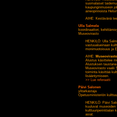
suomalaiset taidemus
kaupunginmuseon joht
aineopinnoista Helsi
AIHE: Kestävänä tee
Ulla Salmela
koordinaattori, kehittäm
Museovirasto
HENKILÖ: Ulla Salme
vastuualueinaan kultt
monimuotoisuus ja E
AIHE:
Museovirast
Alustus käsittelee m
Alustuksen taustana 
Museovirasto vaalii S
toiminta käsittää kul
lisääntymiseen.
>> Lue referaatti
Päivi Salonen
ylitarkastaja
Opetusministeriön kulttuuri
HENKILÖ: Päivi Salo
kuuluvat museoiden 
kulttuuriperintöalan 
asiat.