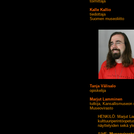
toimittaja
Kalle Kallio
tiedottaja
Suomen museoliitto
Tanja Välisalo
opiskelija
Marjut Lamminen
tutkija, Kansallismuseon n
Museovirasto
HENKILÖ: Marjut La
kulttuuriperintöopetu
näyttelyiden sekä yl
AIHE:
Museovirast