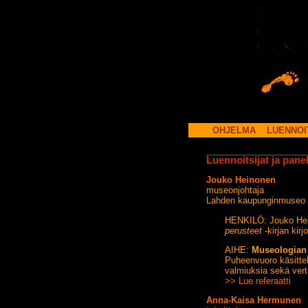
OHJELMA
LUENNOI
Luennoitsijat ja panel
Jouko Heinonen
museonjohtaja
Lahden kaupunginmuseo
HENKILÖ: Jouko Hein
perusteet
-kirjan kirjo
AIHE:
Museologian 
Puheenvuoro käsitte
valmiuksia sekä vert
>> Lue referaatti
Anna-Kaisa Hermunen