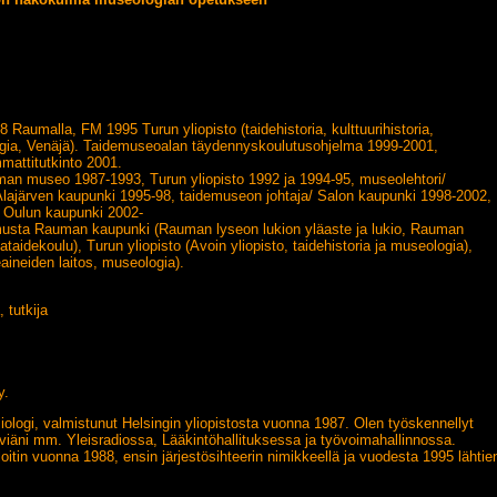
Raumalla, FM 1995 Turun yliopisto (taidehistoria, kulttuurihistoria,
gia, Venäjä). Taidemuseoalan täydennyskoulutusohjelma 1999-2001,
mattitutkinto 2001.
n museo 1987-1993, Turun yliopisto 1992 ja 1994-95, museolehtori/
lajärven kaupunki 1995-98, taidemuseon johtaja/ Salon kaupunki 1998-2002,
/ Oulun kaupunki 2002-
usta Rauman kaupunki (Rauman lyseon lukion yläaste ja lukio, Rauman
ataidekoulu), Turun yliopisto (Avoin yliopisto, taidehistoria ja museologia),
eaineiden laitos, museologia).
 tutkija
y.
ogi, valmistunut Helsingin yliopistosta vuonna 1987. Olen työskennellyt
viäni mm. Yleisradiossa, Lääkintöhallituksessa ja työvoimahallinnossa.
oitin vuonna 1988, ensin järjestösihteerin nimikkeellä ja vuodesta 1995 lähtie