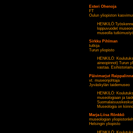
Esteri Ohenoja
FT
Oulun yliopiston kasvim
HENKILÖ:Työskennell
loppuvuodet museonho
museolla tutkimustyö
Sirkku Pihlman
tutkija
Turun yliopisto
HENKILÖ: Koulutuksel
aineopinnot) Turun yl
vastaa. Esihistoriam
Päivimarjut Raippalinn
vt. museonjohtaja
Jyväskylän taidemuseo
HENKILÖ: Koulutukselt
museologiaan ja taid
Suomalaisuuskeskus 
Museologia on kiinno
Marja-Liisa Rönkkö
museologian yliopistonleht
Helsingin yliopisto
HENKILÖ: Koulutukselt