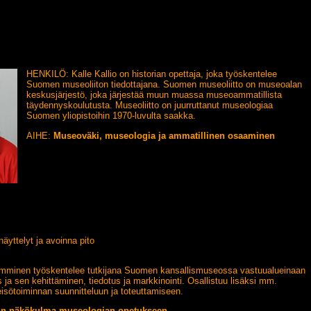
HENKILÖ: Kalle Kallio on historian opettaja, joka työskentelee
Suomen museoliiton tiedottajana. Suomen museoliitto on museoalan
keskusjärjestö, joka järjestää muun muassa museoammatillista
täydennyskoulutusta. Museoliitto on juurruttanut museologiaa
Suomen yliopistoihin 1970-luvulta saakka.
AIHE:
Museoväki, museologia ja ammatillinen osaaminen
äyttelyt ja avoinna pito
mminen työskentelee tutkijana Suomen kansallismuseossa vastuualueinaan
s ja sen kehittäminen, tiedotus ja markkinointi. Osallistuu lisäksi mm.
eisötoiminnan suunnitteluun ja toteuttamiseen.
on näkökulma museologian opetukseen