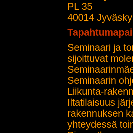
PL 35
40014 Jyväskyl
Tapahtumapai
Seminaari ja to
sijoittuvat mo
Seminaarinmäe
Seminaarin ohj
Liikunta-raken
Iltatilaisuus jä
rakennuksen ka
yhteydessä toim