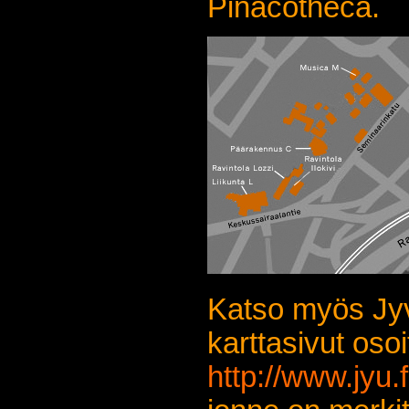
Pinacotheca.
Katso myös Jyv
karttasivut oso
http://www.jyu.