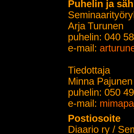
Puhelin ja sä
Seminaarityör
Arja Turunen
puhelin: 040 5
e-mail:
arturune
Tiedottaja
Minna Pajunen
puhelin: 050 4
e-mail:
mimapaju
Postiosoite
Diaario ry / Se