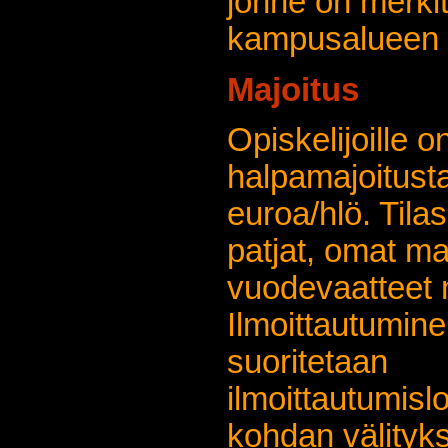
jonne on merki
kampusaluee
Majoitus
Opiskelijoille on
halpamajoitusta
euroa/hlö. Tila
patjat, omat ma
vuodevaatteet
Ilmoittautumin
suoritetaan
ilmoittautumisl
kohdan välityks