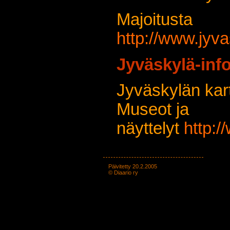
Majoitust
http://www.jyva
Jyväskylä-inf
Jyväskylän kar
Museot ja
näyttelyt
http:/
Päivitetty 20.2.2005
©
Diaario ry