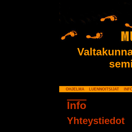
Valtakunna
semi
OHJELMA
LUENNOITSIJAT
INF
Info
Yhteystiedot