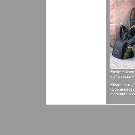
Ensimmäisen p
viimeisessä k
Kävimme myös
taidemuseoss
maakuntamuse