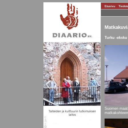
Etusivu
Tiedot
Matkakuvi
Turku -eksku
Suomen maata
matkakohtee